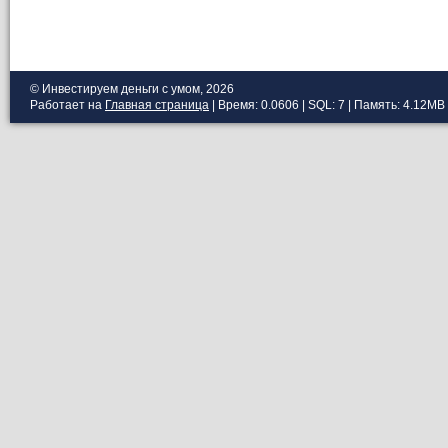
© Инвестируем деньги с умом, 2026
Работает на
Главная страница
| Время: 0.0606 | SQL: 7 | Память: 4.12MB