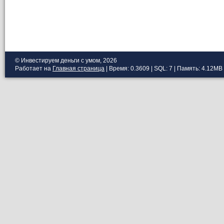
© Инвестируем деньги с умом, 2026
Работает на
Главная страница
| Время: 0.3609 | SQL: 7 | Память: 4.12MB