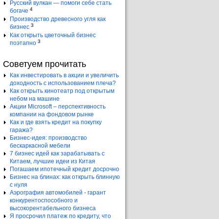
Русский вулкан — помоги себе стать
4
богаче
Производство древесного угля как
3
бизнес
Как открыть цветочный бизнес
3
поэтапно
Советуем прочитать
Как инвестировать в акции и увеличить
доходность с использованием плеча?
Как открыть кинотеатр под открытым
небом на машине
Акции Microsoft – перспективность
компании на фондовом рынке
Как и где взять кредит на покупку
гаража?
Бизнес-идея: производство
бескаркасной мебели
7 бизнес идей как зарабатывать с
Китаем, лучшие идеи из Китая
Погашаем ипотечный кредит досрочно
Бизнес на блинах: как открыть блинную
с нуля
Аэрография автомобилей - гарант
конкурентоспособного и
высокорентабельного бизнеса
Я просрочил платеж по кредиту, что