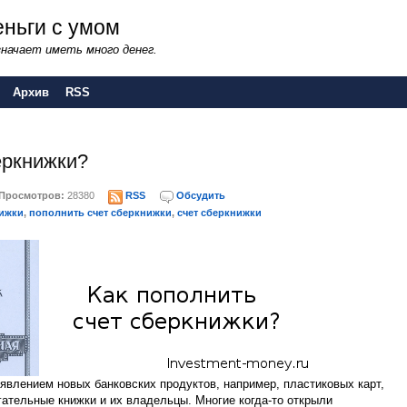
ньги с умом
начает иметь много денег.
Архив
RSS
еркнижки?
Просмотров:
28380
RSS
Обсудить
нижки
,
пополнить счет сберкнижки
,
счет сберкнижки
явлением новых банковских продуктов, например, пластиковых карт,
гательные книжки и их владельцы. Многие когда-то открыли