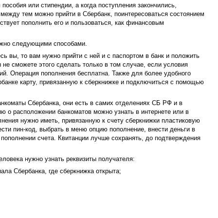
 пособия или стипендии, а когда поступления закончились,
 между тем можно прийти в Сбербанк, поинтересоваться состоянием
ствует пополнить его и пользоваться, как финансовым
ожно следующими способами.
ь вы, то вам нужно прийти с ней и с паспортом в банк и положить
 не сможете этого сделать только в том случае, если условия
ий. Операция пополнения бесплатна. Также для более удобного
рбанке карту, привязанную к сберкнижке и подключиться с помощью
нкоматы Сбербанка, они есть в самих отделениях СБ РФ и в
ю о расположении банкоматов можно узнать в интернете или в
нения нужно иметь, привязанную к счету сберкнижки пластиковую
вести пин-код, выбрать в меню опцию пополнение, внести деньги в
 пополнении счета. Квитанции лучше сохранять, до подтверждения
еловека нужно узнать реквизиты получателя:
ала Сбербанка, где сберкнижка открыта;