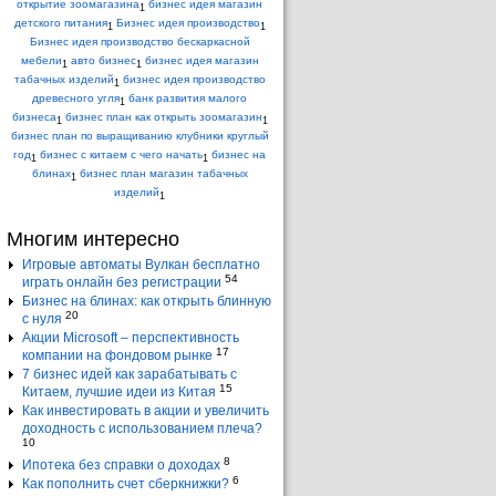
открытие зоомагазина
бизнес идея магазин
1
детского питания
Бизнес идея производство
1
1
Бизнес идея производство бескаркасной
мебели
авто бизнес
бизнес идея магазин
1
1
табачных изделий
бизнес идея производство
1
древесного угля
банк развития малого
1
бизнеса
бизнес план как открыть зоомагазин
1
1
бизнес план по выращиванию клубники круглый
год
бизнес с китаем с чего начать
бизнес на
1
1
блинах
бизнес план магазин табачных
1
изделий
1
Многим интересно
Игровые автоматы Вулкан бесплатно
54
играть онлайн без регистрации
Бизнес на блинах: как открыть блинную
20
с нуля
Акции Microsoft – перспективность
17
компании на фондовом рынке
7 бизнес идей как зарабатывать с
15
Китаем, лучшие идеи из Китая
Как инвестировать в акции и увеличить
доходность с использованием плеча?
10
8
Ипотека без справки о доходах
6
Как пополнить счет сберкнижки?