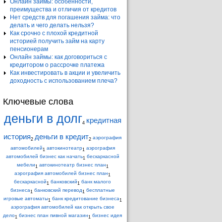
Онлайн займы: особенности,
преимущества и отличия от кредитов
Нет средств для погашения займа: что
делать и чего делать нельзя?
Как срочно с плохой кредитной
историей получить займ на карту
пенсионерам
Онлайн займы: как договориться с
кредитором о рассрочке платежа
Как инвестировать в акции и увеличить
доходность с использованием плеча?
Ключевые слова
деньги в долг
кредитная
4
история
деньги в кредит
аэрография
2
2
автомобилей
автокинотеатр
аэрография
1
1
автомобилей бизнес как начать
бескаркасной
1
мебели
автокинотеатр бизнес план
1
1
аэрография автомобилей бизнес план
1
бескаркасной
банковский
банк малого
1
1
бизнеса
банковский перевод
бесплатные
1
1
игровые автоматы
банк кредитование бизнеса
1
1
аэрография автомобилей как открыть свое
дело
бизнес план пивной магазин
бизнес идея
1
1