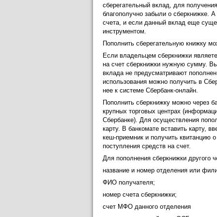
сберегательный вклад, для получения
благополучно забыли о сберкнижке. А
счета, и если данный вклад еще суще
инструментом.
Пополнить сберегательную книжку м
Если владельцем сберкнижки являетес
на счет сберкнижки нужную сумму. Вы
вклада не предусматривают пополнен
использования можно получить в Сбе
нее к системе Сбербанк-онлайн.
Пополнить сберкнижку можно через ба
крупных торговых центрах (информаци
Сбербанке). Для осуществления попол
карту. В банкомате вставить карту, в
кеш-приемник и получить квитанцию о
поступления средств на счет.
Для пополнения сберкнижки другого ч
название и номер отделения или фили
ФИО получателя;
номер счета сберкнижки;
счет МФО данного отделения