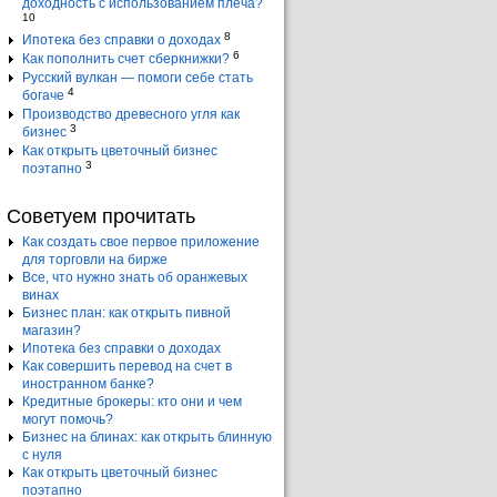
доходность с использованием плеча?
10
8
Ипотека без справки о доходах
6
Как пополнить счет сберкнижки?
Русский вулкан — помоги себе стать
4
богаче
Производство древесного угля как
3
бизнес
Как открыть цветочный бизнес
3
поэтапно
Советуем прочитать
Как создать свое первое приложение
для торговли на бирже
Все, что нужно знать об оранжевых
винах
Бизнес план: как открыть пивной
магазин?
Ипотека без справки о доходах
Как совершить перевод на счет в
иностранном банке?
Кредитные брокеры: кто они и чем
могут помочь?
Бизнес на блинах: как открыть блинную
с нуля
Как открыть цветочный бизнес
поэтапно