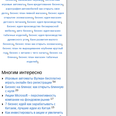
1
1
игровые автоматы
банк кредитование бизнеса
1
1
аэрография автомобилей как открыть свое
дело
бизнес план пивной магазин
бизнес идея
1
1
открытие зоомагазина
бизнес идея магазин
1
детского питания
Бизнес идея производство
1
1
Бизнес идея производство бескаркасной
мебели
авто бизнес
бизнес идея магазин
1
1
табачных изделий
бизнес идея производство
1
древесного угля
банк развития малого
1
бизнеса
бизнес план как открыть зоомагазин
1
1
бизнес план по выращиванию клубники круглый
год
бизнес с китаем с чего начать
бизнес на
1
1
блинах
бизнес план магазин табачных
1
изделий
1
Многим интересно
Игровые автоматы Вулкан бесплатно
54
играть онлайн без регистрации
Бизнес на блинах: как открыть блинную
20
с нуля
Акции Microsoft – перспективность
17
компании на фондовом рынке
7 бизнес идей как зарабатывать с
15
Китаем, лучшие идеи из Китая
Как инвестировать в акции и увеличить