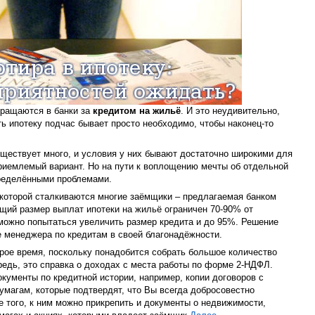
бращаются в банки за
кредитом на жильё
. И это неудивительно,
ь ипотеку подчас бывает просто необходимо, чтобы наконец-то
ществует много, и условия у них бывают достаточно широкими для
риемлемый вариант. Но на пути к воплощению мечты об отдельной
ределёнными проблемами.
 которой сталкиваются многие заёмщики – предлагаемая банком
ий размер выплат ипотеки на жильё ограничен 70-90% от
можно попытаться увеличить размер кредита и до 95%. Решение
е менеджера по кредитам в своей благонадёжности.
рое время, поскольку понадобится собрать большое количество
едь, это справка о доходах с места работы по форме 2-НДФЛ.
кументы по кредитной истории, например, копии договоров с
магам, которые подтвердят, что Вы всегда добросовестно
е того, к ним можно прикрепить и документы о недвижимости,