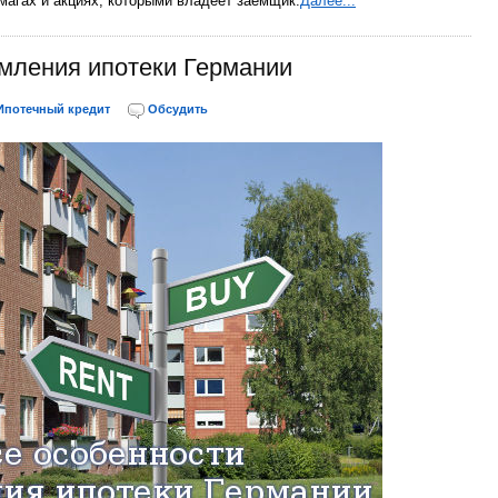
магах и акциях, которыми владеет заёмщик.
Далее...
мления ипотеки Германии
Ипотечный кредит
Обсудить