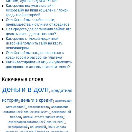
Китаем, лучшие идеи из Китая
Как срочно получить онлайн
микрозайм на Киви кошелек с плохой
кредитной историей
Онлайн займы: особенности,
преимущества и отличия от кредитов
Нет средств для погашения займа: что
делать и чего делать нельзя?
Как срочно с плохой кредитной
историей получить займ на карту
пенсионерам
Онлайн займы: как договориться с
кредитором о рассрочке платежа
Как инвестировать в акции и увеличить
доходность с использованием плеча?
Ключевые слова
деньги в долг
кредитная
4
история
деньги в кредит
аэрография
2
2
автомобилей
автокинотеатр
аэрография
1
1
автомобилей бизнес как начать
бескаркасной
1
мебели
автокинотеатр бизнес план
1
1
аэрография автомобилей бизнес план
1
бескаркасной
банковский
банк малого
1
1
бизнеса
банковский перевод
бесплатные