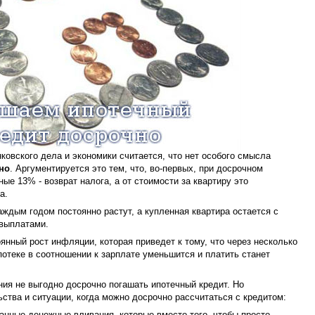
ковского дела и экономики считается, что нет особого смысла
но
. Аргументируется это тем, что, во-первых, при досрочном
ые 13% - возврат налога, а от стоимости за квартиру это
а.
аждым годом постоянно растут, а купленная квартира остается с
выплатами.
оянный рост инфляции, которая приведет к тому, что через несколько
отеке в соотношении к зарплате уменьшится и платить станет
ия не выгодно досрочно погашать ипотечный кредит. Но
тва и ситуации, когда можно досрочно рассчитаться с кредитом:
анные денежные вливания, которые вместо того, чтобы просто