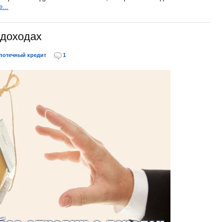
...
 доходах
потечный кредит
1