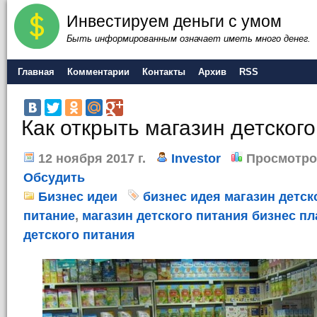
Инвестируем деньги с умом
Быть информированным означает иметь много денег.
Главная
Комментарии
Контакты
Архив
RSS
Как открыть магазин детског
12 ноября 2017 г.
Investor
Просмотро
Обсудить
Бизнес идеи
бизнес идея магазин детск
питание
,
магазин детского питания бизнес пл
детского питания