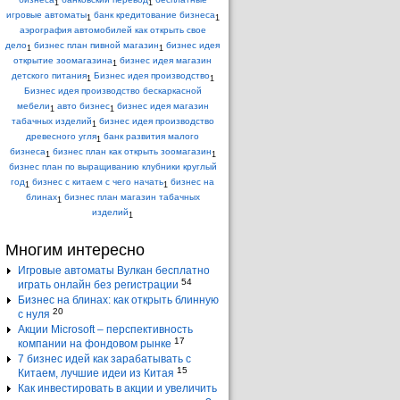
1
1
игровые автоматы
банк кредитование бизнеса
1
1
аэрография автомобилей как открыть свое
дело
бизнес план пивной магазин
бизнес идея
1
1
открытие зоомагазина
бизнес идея магазин
1
детского питания
Бизнес идея производство
1
1
Бизнес идея производство бескаркасной
мебели
авто бизнес
бизнес идея магазин
1
1
табачных изделий
бизнес идея производство
1
древесного угля
банк развития малого
1
бизнеса
бизнес план как открыть зоомагазин
1
1
бизнес план по выращиванию клубники круглый
год
бизнес с китаем с чего начать
бизнес на
1
1
блинах
бизнес план магазин табачных
1
изделий
1
Многим интересно
Игровые автоматы Вулкан бесплатно
54
играть онлайн без регистрации
Бизнес на блинах: как открыть блинную
20
с нуля
Акции Microsoft – перспективность
17
компании на фондовом рынке
7 бизнес идей как зарабатывать с
15
Китаем, лучшие идеи из Китая
Как инвестировать в акции и увеличить