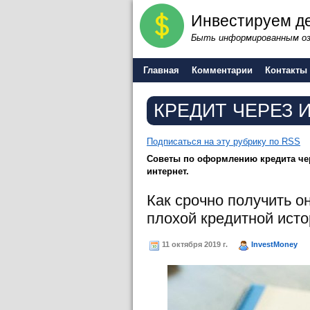
Инвестируем де
Быть информированным оз
Главная
Комментарии
Контакты
КРЕДИТ ЧЕРЕЗ 
Подписаться на эту рубрику по RSS
Советы по оформлению кредита чер
интернет.
Как срочно получить о
плохой кредитной ист
11 октября 2019 г.
InvestMoney