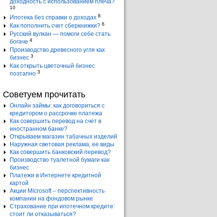
доходность с использованием плеча?
10
8
Ипотека без справки о доходах
6
Как пополнить счет сберкнижки?
Русский вулкан — помоги себе стать
4
богаче
Производство древесного угля как
3
бизнес
Как открыть цветочный бизнес
3
поэтапно
Советуем прочитать
Онлайн займы: как договориться с
кредитором о рассрочке платежа
Как совершить перевод на счет в
иностранном банке?
Открываем магазин табачных изделий
Наружная световая реклама, ее виды
Как совершить банковский перевод?
Производство туалетной бумаги как
бизнес
Платежи в Интернете кредитной
картой
Акции Microsoft – перспективность
компании на фондовом рынке
Страхование при ипотечном кредите:
стоит ли отказываться?