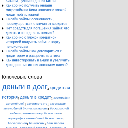
Китаем, лучшие идеи из Китая
Как срочно получить онлайн
микрозайм на Киви кошелек с плохой
кредитной историей
Онлайн займы: особенности,
преимущества и отличия от кредитов
Нет средств для погашения займа: что
делать и чего делать нельзя?
Как срочно с плохой кредитной
историей получить займ на карту
пенсионерам
Онлайн займы: как договориться с
кредитором о рассрочке платежа
Как инвестировать в акции и увеличить
доходность с использованием плеча?
Ключевые слова
деньги в долг
кредитная
4
история
деньги в кредит
аэрография
2
2
автомобилей
автокинотеатр
аэрография
1
1
автомобилей бизнес как начать
бескаркасной
1
мебели
автокинотеатр бизнес план
1
1
аэрография автомобилей бизнес план
1
бескаркасной
банковский
банк малого
1
1
бизнеса
банковский перевод
бесплатные